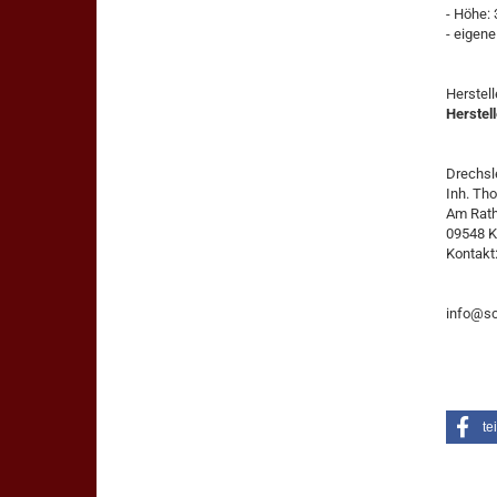
- Höhe:
- eigene
Herstel
Herstell
Drechsle
Inh. Th
Am Rat
09548 K
Kontakt
info@sc
te