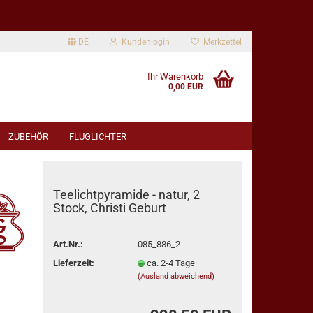
DE
Kundenlogin
Merkzettel
Ihr Warenkorb
0,00 EUR
ZUBEHÖR
FLUGLICHTER
Teelichtpyramide - natur, 2
Stock, Christi Geburt
rstellen
Art.Nr.:
085_886_2
rt vergessen?
Lieferzeit:
ca. 2-4 Tage
(Ausland abweichend)