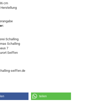
 36 cm
 Herstellung
lerangabe
er:
rei Schalling
omas Schalling
haus 7
urort Seiffen
:
halling-seiffen.de
ilen
teilen