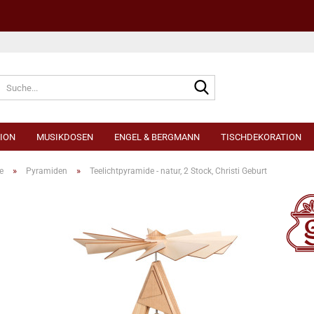
Sprache auswählen
ION
MUSIKDOSEN
ENGEL & BERGMANN
TISCHDEKORATION
»
»
e
Pyramiden
Teelichtpyramide - natur, 2 Stock, Christi Geburt
Konto e
Passwo