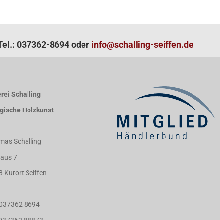
el.: 037362-8694 oder
info@schalling-seiffen.de
rei Schalling
rgische Holzkunst
mas Schalling
aus 7
8 Kurort Seiffen
: 037362 8694