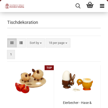
Tischdekoration
Sort by
18 per page
1
TOP
Eierbecher - Hase &
Küken