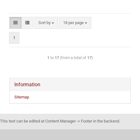
Sort by
18 per page
1
1
to
17
(from a total of
17
)
Information
Sitemap
This text can be edited at Content Manager -> Footer in the backend.