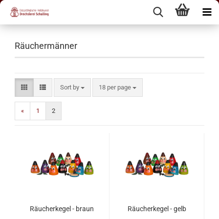
Räuchermänner
Sort by
18 per page
«
1
2
Räucherkegel - braun
Räucherkegel - gelb