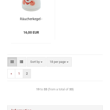
Räucherkegel -
weiß/rot
16,00 EUR
Sort by
18 per page
«
1
2
19
to
33
(from a total of
33
)