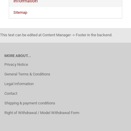
Information
Sitemap
This text can be edited at Content Manager -> Footer in the backend.
MORE ABOUT...
Privacy Notice
General Terms & Conditions
Legal Information
Contact
Shipping & payment conditions
Right of Withdrawal / Model Withdrawal Form