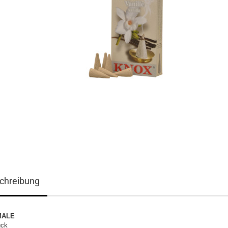
chreibung
MALE
ück