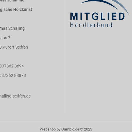
rei Schalling
rgische Holzkunst
mas Schalling
aus 7
8 Kurort Seiffen
: 037362 8694
: 037362 88873
alling-seiffen.de
Webshop
by Gambio.de © 2023