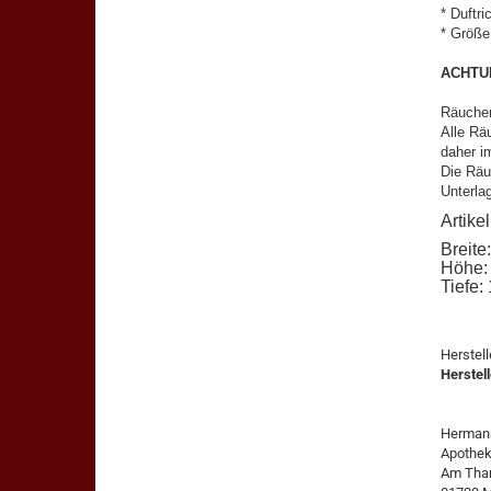
* Duftri
* Größe
ACHTU
Räucher
Alle Rä
daher i
Die Räu
Unterla
Artik
Breite
Höhe:
Tiefe:
Herstel
Herstell
Herman
Apothek
Am Thar