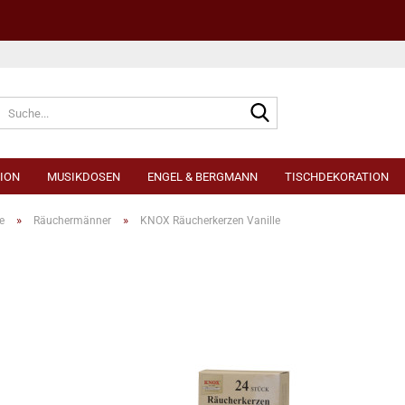
Sprache auswählen
ION
MUSIKDOSEN
ENGEL & BERGMANN
TISCHDEKORATION
»
»
e
Räuchermänner
KNOX Räucherkerzen Vanille
Konto e
Passwo