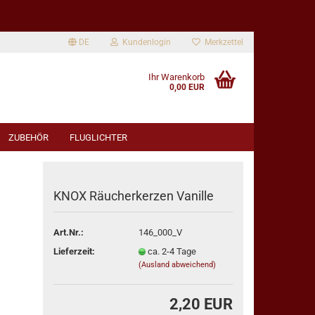
DE
Kundenlogin
Merkzettel
Ihr Warenkorb
0,00 EUR
ZUBEHÖR
FLUGLICHTER
KNOX Räucherkerzen Vanille
Art.Nr.:
146_000_V
rstellen
Lieferzeit:
ca. 2-4 Tage
rt vergessen?
(Ausland abweichend)
2,20 EUR