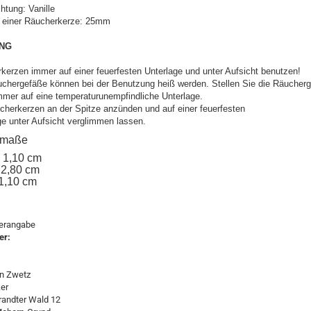
chtung: Vanille
 einer Räucherkerze: 25mm
NG
kerzen immer auf einer feuerfesten Unterlage und unter Aufsicht benutzen!
uchergefäße können bei der Benutzung heiß werden. Stellen Sie die Räucher
mmer auf eine temperaturunempfindliche Unterlage.
cherkerzen an der Spitze anzünden und auf einer feuerfesten
ge unter Aufsicht verglimmen lassen.
elmaße
: 1,10 cm
 2,80 cm
 1,10 cm
lerangabe
er:
n Zwetz
er
andter Wald 12