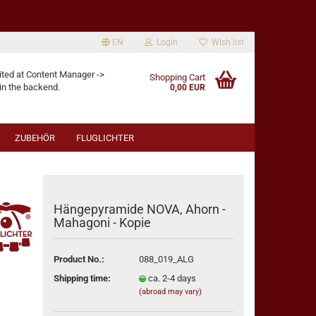
EN
Login
Wish list
age
ited at Content Manager ->
Shopping Cart
in the backend.
0,00 EUR
ZUBEHÖR
FLUGLICHTER
Hängepyramide NOVA, Ahorn -
Mahagoni - Kopie
eate a new account
rgot password?
Product No.:
088_019_ALG
Shipping time:
ca. 2-4 days
(abroad may vary)