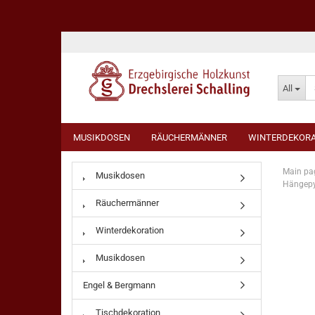
All
MUSIKDOSEN
RÄUCHERMÄNNER
WINTERDEKORA
Main pa
Musikdosen
Hängepy
Räuchermänner
Winterdekoration
Musikdosen
Engel & Bergmann
Tischdekoration