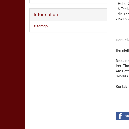
- Höhe:
- 6 Teel
Information
- die T
- inkl.
Sitemap
Herstel
Herstell
Drechsle
Inh. Th
Am Rat
09548 K
Kontakt
sh