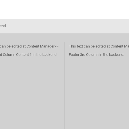
kend.
 can be edited at Content Manager ->
This text can be edited at Content M
d Column Content 1 in the backend.
Footer 3rd Column in the backend.