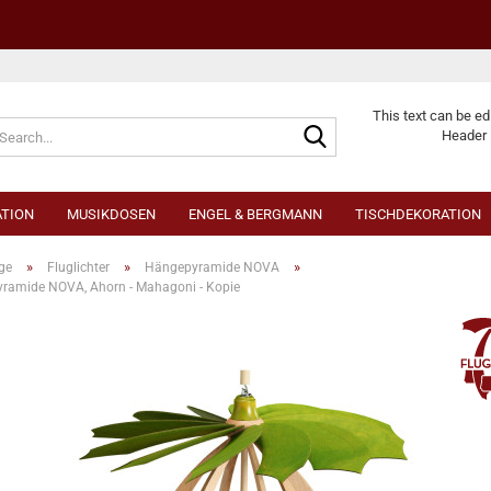
Change langu
This text can be ed
Header 
TION
MUSIKDOSEN
ENGEL & BERGMANN
TISCHDEKORATION
»
»
»
ge
Fluglichter
Hängepyramide NOVA
ramide NOVA, Ahorn - Mahagoni - Kopie
Cr
Fo