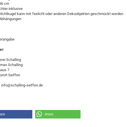
 36 cm
ichter inklusive
eelichtkugel kann mit Teelicht oder anderen Dekoobjekten geschmückt werden
 3 Abhängungen
lerangabe
er:
rei Schalling
omas Schalling
haus 7
urort Seiffen
: info@schalling-seiffen.de
are
share