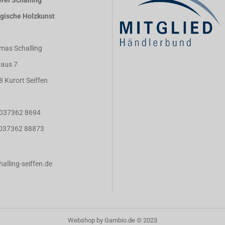
rei Schalling
rgische Holzkunst
mas Schalling
aus 7
8 Kurort Seiffen
: 037362 8694
: 037362 88873
alling-seiffen.de
Webshop
by Gambio.de © 2023