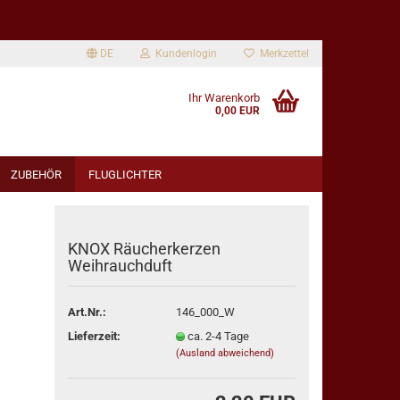
DE
Kundenlogin
Merkzettel
Ihr Warenkorb
0,00 EUR
ZUBEHÖR
FLUGLICHTER
KNOX Räucherkerzen
Weihrauchduft
rstellen
Art.Nr.:
146_000_W
rt vergessen?
Lieferzeit:
ca. 2-4 Tage
(Ausland abweichend)