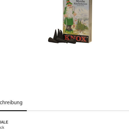
chreibung
MALE
ück