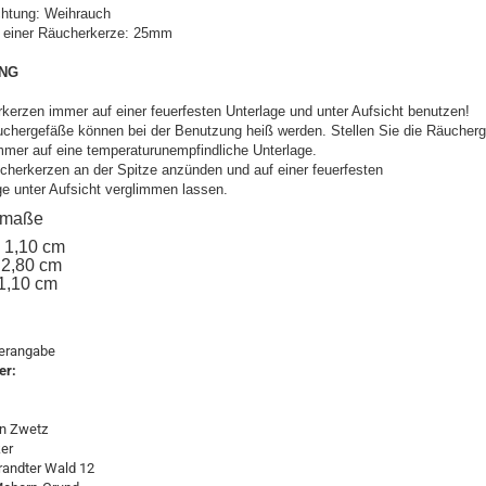
ichtung: Weihrauch
 einer Räucherkerze: 25mm
NG
kerzen immer auf einer feuerfesten Unterlage und unter Aufsicht benutzen!
uchergefäße können bei der Benutzung heiß werden. Stellen Sie die Räucher
mmer auf eine temperaturunempfindliche Unterlage.
cherkerzen an der Spitze anzünden und auf einer feuerfesten
ge unter Aufsicht verglimmen lassen.
elmaße
: 1,10 cm
 2,80 cm
 1,10 cm
lerangabe
er:
n Zwetz
er
andter Wald 12