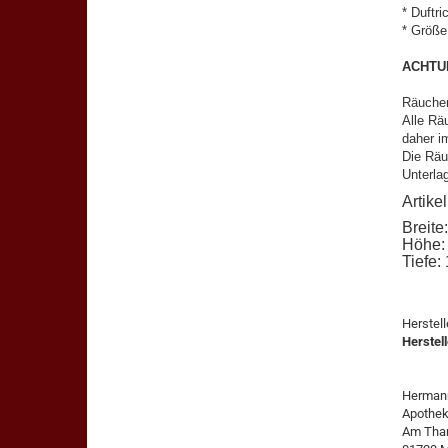
* Duftr
* Größe
ACHTU
Räucher
Alle Rä
daher i
Die Räu
Unterla
Artik
Breite
Höhe:
Tiefe:
Herstel
Herstell
Herman
Apothek
Am Thar