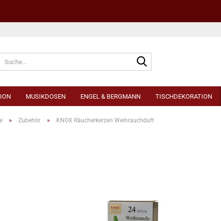
Sprache auswählen
ION
MUSIKDOSEN
ENGEL & BERGMANN
TISCHDEKORATION
»
»
e
Zubehör
KNOX Räucherkerzen Weihrauchduft
Konto e
Passwo