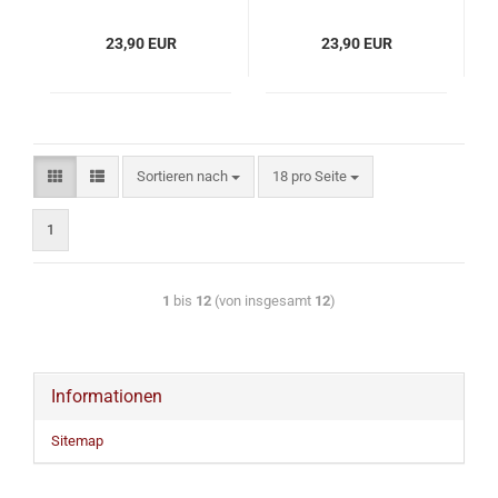
Ahorn - Orange
Ahorn - Lichtgrau
23,90 EUR
23,90 EUR
Sortieren nach
18 pro Seite
1
1
bis
12
(von insgesamt
12
)
Informationen
Sitemap