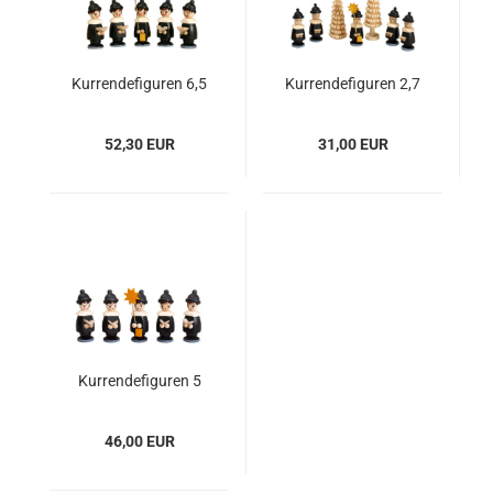
Kurrendefiguren 6,5
Kurrendefiguren 2,7
cm, 5er-Satz, Farben
cm, 5er-Satz mit
wählbar
Bäumchen, Farben
52,30 EUR
31,00 EUR
wählbar
Kurrendefiguren 5
cm, 5er-Satz, Farben
wählbar
46,00 EUR