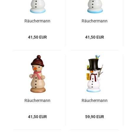
Räuchermann
Räuchermann
Schneemann mit
Schneemann mit
Bommelmütze - blau
Bommelmütze - rot
41,50 EUR
41,50 EUR
Räuchermann
Räuchermann
Schneemann natur
Schneemann
mit Bommelmütze
(schwarzer Zylinder
41,50 EUR
59,90 EUR
mit Vögel)