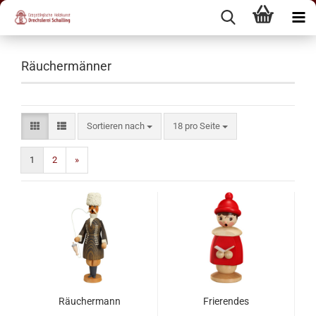
Räuchermänner
Sortieren nach
18 pro Seite
1
2
»
Räuchermann
Frierendes
Tscherkesse
Kurrendekind - 19 cm