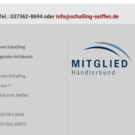
el.: 037362-8694 oder
info@schalling-seiffen.de
rei Schalling
rgische Holzkunst
mas Schalling
aus 7
8 Kurort Seiffen
: 037362 8694
: 037362 88873