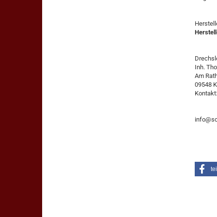
Herstel
Herstell
Drechsle
Inh. Th
Am Rat
09548 K
Kontakt
info@sc
te