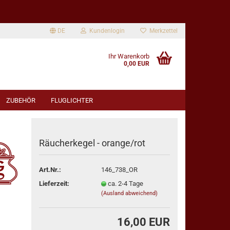
DE
Kundenlogin
Merkzettel
Ihr Warenkorb
0,00 EUR
ZUBEHÖR
FLUGLICHTER
Räucherkegel - orange/rot
Art.Nr.:
146_738_OR
rstellen
Lieferzeit:
ca. 2-4 Tage
rt vergessen?
(Ausland abweichend)
16,00 EUR