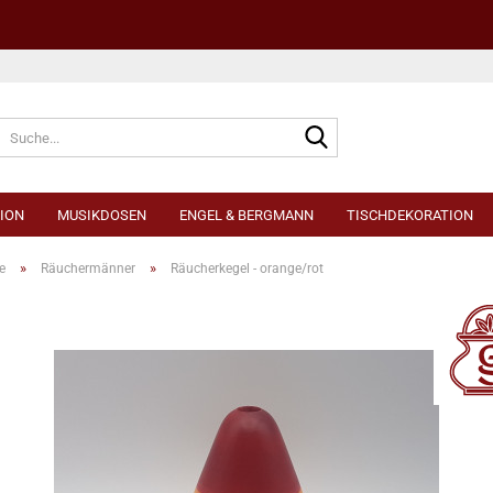
Sprache auswählen
ION
MUSIKDOSEN
ENGEL & BERGMANN
TISCHDEKORATION
»
»
e
Räuchermänner
Räucherkegel - orange/rot
Konto e
Passwo