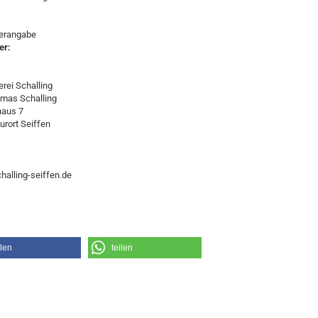
lerangabe
er:
rei Schalling
omas Schalling
haus 7
urort Seiffen
:
halling-seiffen.de
ilen
teilen