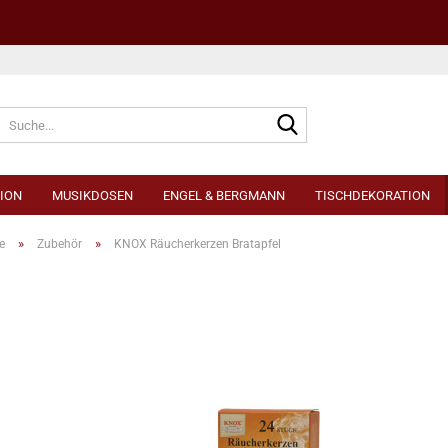
Sprache auswählen
ION
MUSIKDOSEN
ENGEL & BERGMANN
TISCHDEKORATION
»
»
e
Zubehör
KNOX Räucherkerzen Bratapfel
Konto e
Passwo