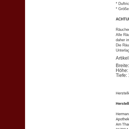
* Duftri
* Größe
ACHTU
Räucher
Alle Rä
daher i
Die Räu
Unterla
Artik
Breite
Höhe:
Tiefe:
Herstel
Herstell
Herman
Apothek
Am Thar