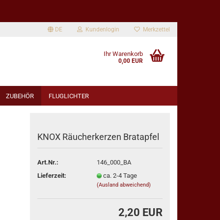
DE
Kundenlogin
Merkzettel
Ihr Warenkorb
0,00 EUR
ZUBEHÖR
FLUGLICHTER
KNOX Räucherkerzen Bratapfel
Art.Nr.:
146_000_BA
rstellen
Lieferzeit:
ca. 2-4 Tage
rt vergessen?
(Ausland abweichend)
2,20 EUR