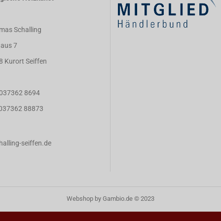
mas Schalling
aus 7
8 Kurort Seiffen
: 037362 8694
: 037362 88873
alling-seiffen.de
Webshop
by Gambio.de © 2023