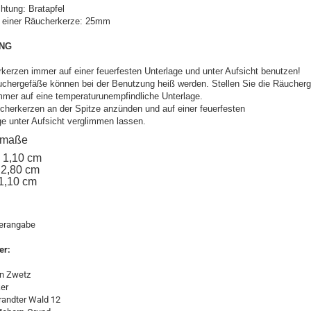
chtung: Bratapfel
 einer Räucherkerze: 25mm
NG
kerzen immer auf einer feuerfesten Unterlage und unter Aufsicht benutzen!
uchergefäße können bei der Benutzung heiß werden. Stellen Sie die Räucher
mmer auf eine temperaturunempfindliche Unterlage.
cherkerzen an der Spitze anzünden und auf einer feuerfesten
ge unter Aufsicht verglimmen lassen.
elmaße
: 1,10 cm
 2,80 cm
 1,10 cm
lerangabe
er:
n Zwetz
er
andter Wald 12