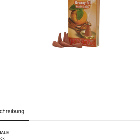
chreibung
MALE
ück