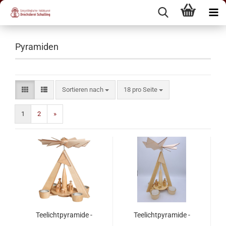
Pyramiden
Sortieren nach
18 pro Seite
1
2
»
Teelichtpyramide -
Teelichtpyramide -
natur, Christi Geburt -
natur, Christi Geburt -