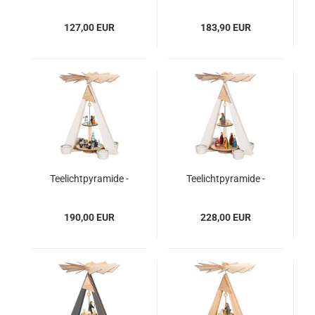
natur, Dorf Seiffen
natur, 2 Stock, Dorf
und Kurrende
Seiffen und Kurrende
127,00 EUR
183,90 EUR
Teelichtpyramide -
Teelichtpyramide -
weiß, 2 Stock,
weiß, 2 Stock, Christi
Winterdorf Seiffen
Geburt
190,00 EUR
228,00 EUR
und Kurrende